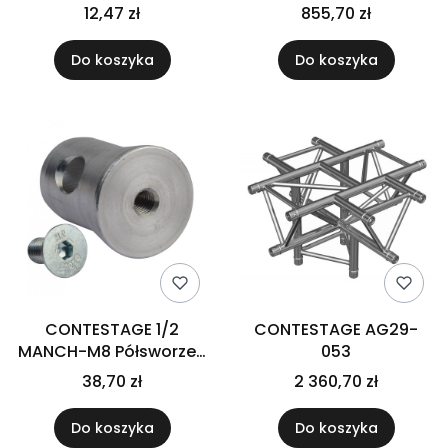
zabezpieczająca
konstrukcja trawers
12,47 zł
855,70 zł
(2mm) 3m
Do koszyka
Do koszyka
CONTESTAGE 1/2
CONTESTAGE AG29-
MANCH-M8 Półsworzeń
053
do konstrukcji 50MM
38,70 zł
2 360,70 zł
Do koszyka
Do koszyka