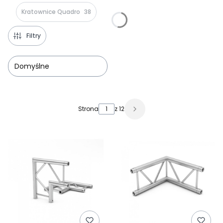
Kratownice Quadro
38
Filtry
Domyślne
Lista produktów
Strona
z 12