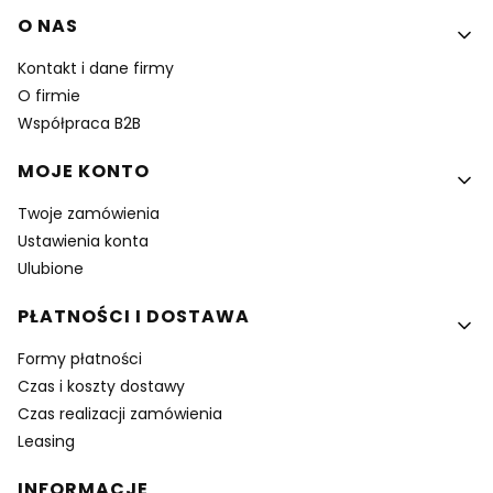
Linki w stopce
O NAS
Kontakt i dane firmy
O firmie
Współpraca B2B
MOJE KONTO
Twoje zamówienia
Ustawienia konta
Ulubione
PŁATNOŚCI I DOSTAWA
Formy płatności
Czas i koszty dostawy
Czas realizacji zamówienia
Leasing
INFORMACJE