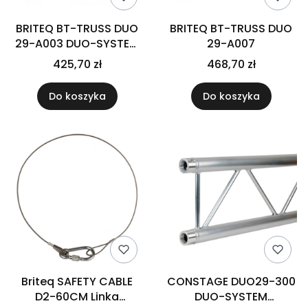
BRITEQ BT-TRUSS DUO
BRITEQ BT-TRUSS DUO
29-A003 DUO-SYSTEM
29-A007
konstrukcja narożnik
425,70 zł
468,70 zł
2mm
Do koszyka
Do koszyka
Briteq SAFETY CABLE
CONSTAGE DUO29-300
D2-60CM Linka
DUO-SYSTEM