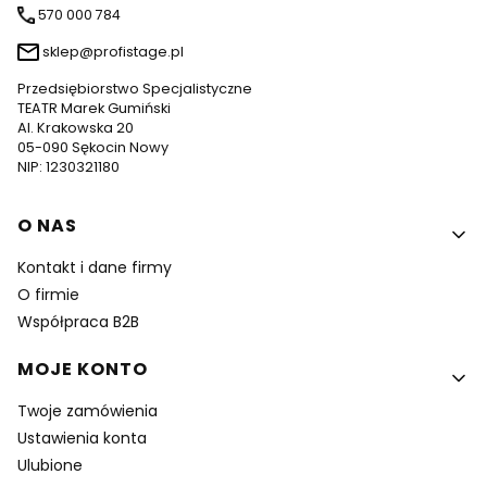
570 000 784
sklep@profistage.pl
Przedsiębiorstwo Specjalistyczne
TEATR Marek Gumiński
Al. Krakowska 20
05-090 Sękocin Nowy
NIP: 1230321180
Linki w stopce
O NAS
Kontakt i dane firmy
O firmie
Współpraca B2B
MOJE KONTO
Twoje zamówienia
Ustawienia konta
Ulubione