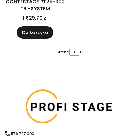
CONTESTAGE PT29-300
TRI-SYSTEM
konstrukcja trawers
1 629,70 zł
(2mm) 3m
Do koszyka
Strona
z 1
576 767 000