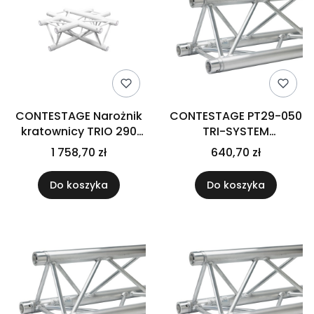
CONTESTAGE Narożnik
CONTESTAGE PT29-050
kratownicy TRIO 290
TRI-SYSTEM
AG29-041 W 4-
konstrukcja trawers
1 758,70 zł
640,70 zł
kierunkowy - biały
(2mm) 0,50m
Do koszyka
Do koszyka