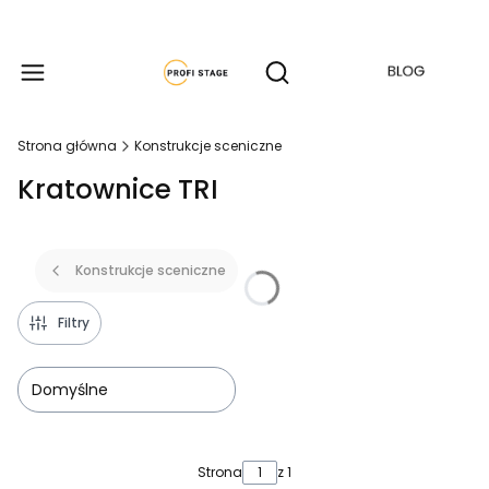
Produkty w koszyku: 
Otwórz wyszukiwarkę
Strona główna
Konstrukcje sceniczne
Kratownice TRI
Konstrukcje sceniczne
Filtry
Domyślne
Lista produktów
Strona
z 1