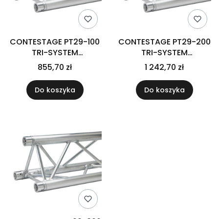
CONTESTAGE PT29-100
CONTESTAGE PT29-200
TRI-SYSTEM
TRI-SYSTEM
konstrukcja trawers
konstrukcja trawers
855,70 zł
1 242,70 zł
(2mm) 1m
(2mm) 2m
Do koszyka
Do koszyka