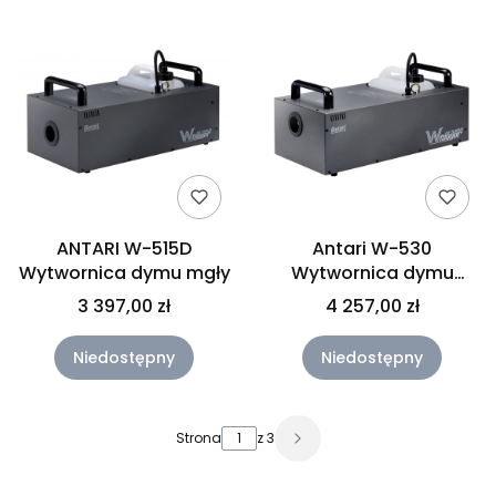
ANTARI W-515D
Antari W-530
Wytwornica dymu mgły
Wytwornica dymu
3000W + pilot
3 397,00 zł
4 257,00 zł
Niedostępny
Niedostępny
Strona
z 3