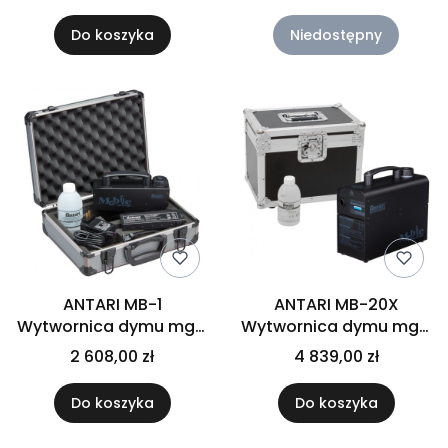
Do koszyka
Niedostępny
ANTARI MB-1
ANTARI MB-20X
Wytwornica dymu mgły
Wytwornica dymu mgły
z akumulatorem
z akumulatorem 600W
2 608,00 zł
4 839,00 zł
Do koszyka
Do koszyka