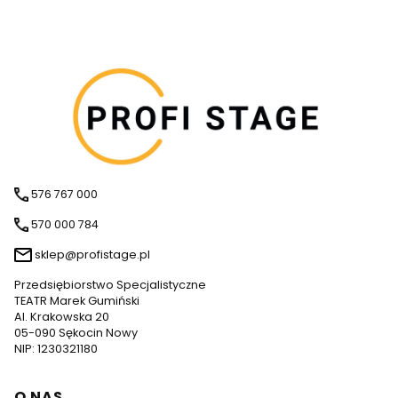
576 767 000
570 000 784
sklep@profistage.pl
Przedsiębiorstwo Specjalistyczne
TEATR Marek Gumiński
Al. Krakowska 20
05-090 Sękocin Nowy
NIP: 1230321180
Linki w stopce
O NAS