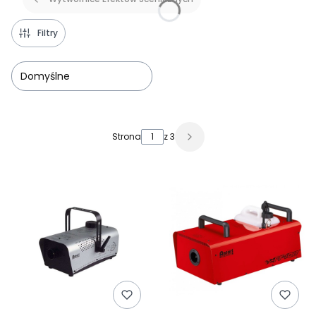
Filtry
Domyślne
Lista produktów
Strona
z 3