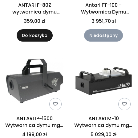
ANTARI F-80Z
Antari FT-100 -
wytwornica dymu
Wytwornica Dymu
700W
1500W
359,00 zł
3 951,70 zł
Do koszyka
Niedostępny
ANTARI IP-1500
ANTARI M-10
Wytwornica dymu mgły
Wytwornica dymu mgły
IP63
3000W
4 199,00 zł
5 029,00 zł