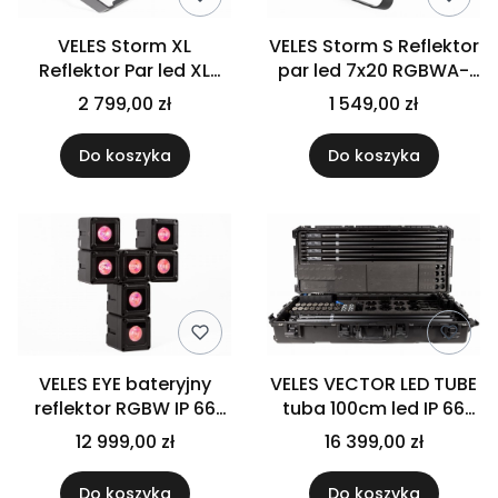
VELES Storm XL
VELES Storm S Reflektor
Reflektor Par led XL
par led 7x20 RGBWA-
18x20W RGBWA-UV IP
UV IP65
2 799,00 zł
1 549,00 zł
65
Do koszyka
Do koszyka
VELES EYE bateryjny
VELES VECTOR LED TUBE
reflektor RGBW IP 66
tuba 100cm led IP 66
Zestaw 8 reflektorów z
320 x 0,5W
12 999,00 zł
16 399,00 zł
case i akcesoriami
RGB/Mint/Amber
Zestaw 8szt z case i
Do koszyka
Do koszyka