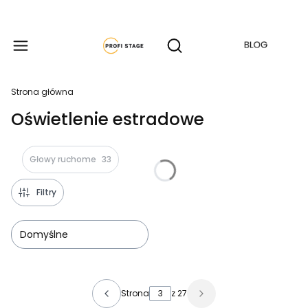
Produkty w koszyku: 
Otwórz wyszukiwarkę
Strona główna
Oświetlenie estradowe
Głowy ruchome
33
Filtry
Domyślne
Lista produktów
Strona
z 27