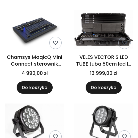
Chamsys MaqicQ Mini
VELES VECTOR S LED
Connect sterownik
TUBE tuba 50cm led IP
DMX
66 160 x 0,5W
4 990,00 zł
13 999,00 zł
RGB/Mint/Amber
Zestaw 8szt z case i
Do koszyka
Do koszyka
akcesoriami