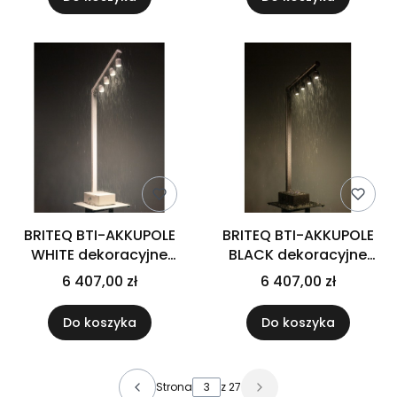
akcesoriami
BRITEQ BTI-AKKUPOLE
BRITEQ BTI-AKKUPOLE
WHITE dekoracyjne
BLACK dekoracyjne
bateryjne oświetlenie
bateryjne oświetlenie
6 407,00 zł
6 407,00 zł
Led IP 64 białe
Led IP 64 czarne
Do koszyka
Do koszyka
Strona
z 27