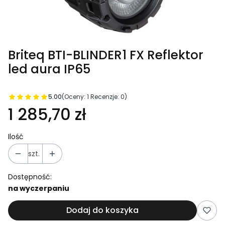
Briteq BTI-BLINDER1 FX Reflektor
led aura IP65
5.00
(Oceny: 1 Recenzje: 0)
Cena
1 285,70 zł
Ilość
szt.
Dostępność:
na wyczerpaniu
Dodaj do koszyka