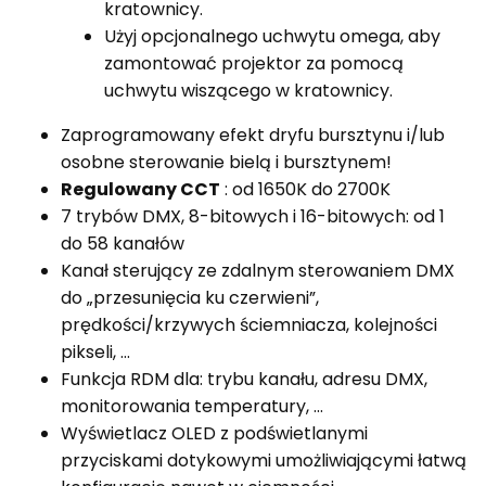
kratownicy.
Użyj opcjonalnego uchwytu omega, aby
zamontować projektor za pomocą
uchwytu wiszącego w kratownicy.
Zaprogramowany efekt dryfu bursztynu i/lub
osobne sterowanie bielą i bursztynem!
Regulowany CCT
: od 1650K do 2700K
7 trybów DMX, 8-bitowych i 16-bitowych: od 1
do 58 kanałów
Kanał sterujący ze zdalnym sterowaniem DMX
do „przesunięcia ku czerwieni”,
prędkości/krzywych ściemniacza, kolejności
pikseli, …
Funkcja RDM dla: trybu kanału, adresu DMX,
monitorowania temperatury, …
Wyświetlacz OLED z podświetlanymi
przyciskami dotykowymi umożliwiającymi łatwą