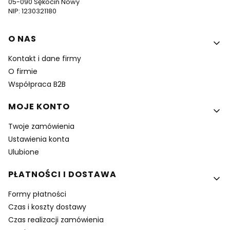
05-090 Sękocin Nowy
NIP: 1230321180
Linki w stopce
O NAS
Kontakt i dane firmy
O firmie
Współpraca B2B
MOJE KONTO
Twoje zamówienia
Ustawienia konta
Ulubione
PŁATNOŚCI I DOSTAWA
Formy płatności
Czas i koszty dostawy
Czas realizacji zamówienia