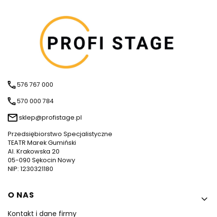
576 767 000
570 000 784
sklep@profistage.pl
Przedsiębiorstwo Specjalistyczne
TEATR Marek Gumiński
Al. Krakowska 20
05-090 Sękocin Nowy
NIP: 1230321180
Linki w stopce
O NAS
Kontakt i dane firmy