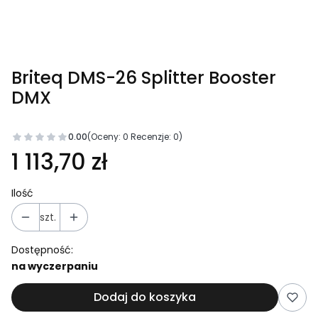
Briteq DMS-26 Splitter Booster
DMX
0.00
(Oceny: 0 Recenzje: 0)
Cena
1 113,70 zł
Ilość
szt.
Dostępność:
na wyczerpaniu
Dodaj do koszyka