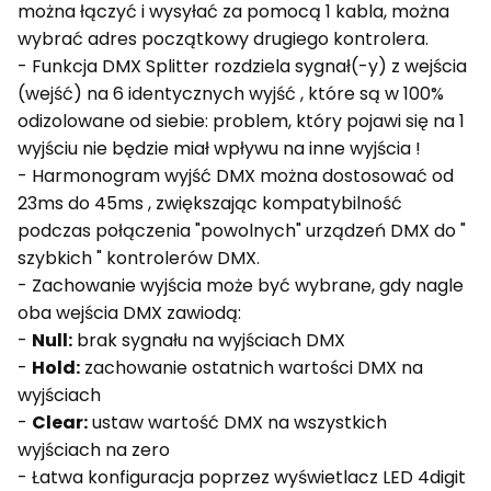
można łączyć i wysyłać za pomocą 1 kabla, można
wybrać adres początkowy drugiego kontrolera.
- Funkcja DMX Splitter rozdziela sygnał(-y) z wejścia
(wejść) na 6 identycznych wyjść , które są w 100%
odizolowane od siebie: problem, który pojawi się na 1
wyjściu nie będzie miał wpływu na inne wyjścia !
- Harmonogram wyjść DMX można dostosować od
23ms do 45ms , zwiększając kompatybilność
podczas połączenia "powolnych" urządzeń DMX do "
szybkich " kontrolerów DMX.
- Zachowanie wyjścia może być wybrane, gdy nagle
oba wejścia DMX zawiodą:
-
Null:
brak sygnału na wyjściach DMX
-
Hold:
zachowanie ostatnich wartości DMX na
wyjściach
-
Clear:
ustaw wartość DMX na wszystkich
wyjściach na zero
- Łatwa konfiguracja poprzez wyświetlacz LED 4digit