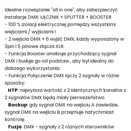
Idealne rozwiązanie "all in one", aby zabezpieczyć
instalacje DMX: ŁĄCZNIK + SPLITTER + BOOSTER
- 100 % izolacji elektrycznej pomiędzy wszystkimi
wejściami / wyjściami !
- 2 wejścia DMX + 6 wyjść DMX, każdy wyposażony w
3pin i 5 pinowe złącza XLR.
- Funkcja Booster analizuje przychodzący sygnał
DMX i buduje go od podstaw , aby był idealny do
dalszego wykorzystania.
- Funkcja Połączenie DMX łączy 2 sygnały w różne
sposoby:
HTP
: najwyższa wartość z 2 identycznych kanałów z
2 sygnałów DMX będą miały pierwszeństwo.
Backup
: gdy sygnał DMX na wejściu A zawiedzie,
sygnał DMX na wejściu B przejmuje natychmiast
kontrolę.
Fuzja
: DMX - sygnały z 2 różnych sterowników