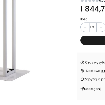
0.0
Cena
1 844,7
Ilość
szt.
Czas wysyłki
Dostawa
od
Zapytaj o p
Udostępnij