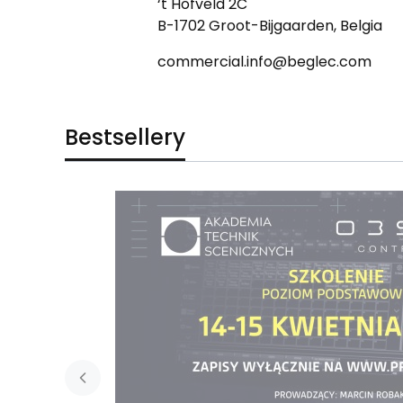
‘t Hofveld 2C
B-1702 Groot-Bijgaarden, Belgia
commercial.info@beglec.com
Bestsellery