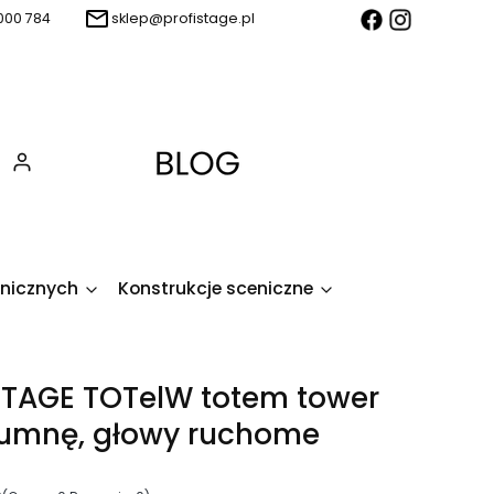
000 784
sklep@profistage.pl
Produkty w koszyku: 0. Zobacz szczegóły
enicznych
Konstrukcje sceniczne
TAGE TOTelW totem tower
lumnę, głowy ruchome