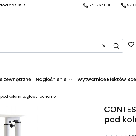
wa od 999 zł
576 767 000
570 
Wyczyść
Szukaj
ie zewnętrzne
Nagłośnienie
Wytwornice Efektów Sc
 pod kolumnę, głowy ruchome
CONTES
pod ko