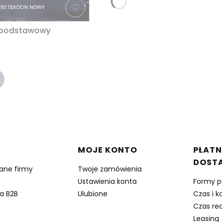
m podstawowy
w stopce
MOJE KONTO
PŁATN
DOST
dane firmy
Twoje zamówienia
Ustawienia konta
Formy p
a B2B
Ulubione
Czas i k
Czas rea
Leasing