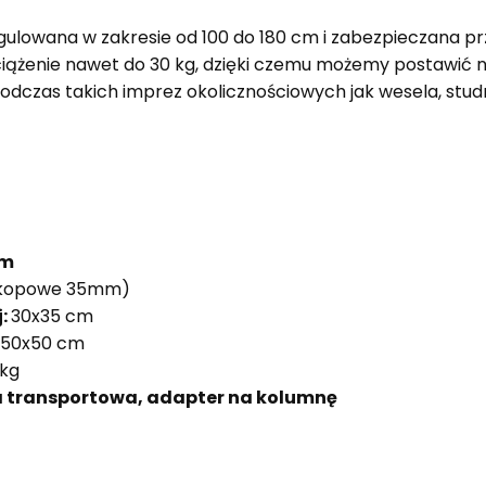
gulowana w zakresie od 100 do 180 cm i zabezpieczana 
ążenie nawet do 30 kg, dzięki czemu możemy postawić na 
czas takich imprez okolicznościowych jak wesela, studni
8m
kopowe 35mm)
j:
30x35 cm
50x50 cm
kg
rba transportowa, adapter na kolumnę