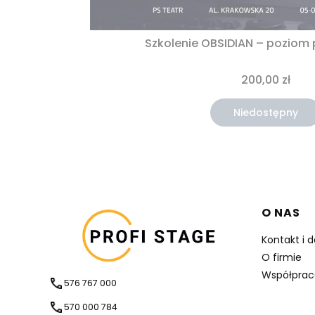
Szkolenie OBSIDIAN – pozio
200,00 zł
Niedostępny
Linki 
O NAS
Kontakt i 
O firmie
Współprac
576 767 000
570 000 784