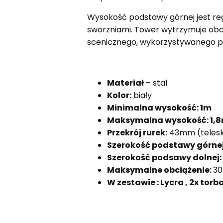
Wysokość podstawy górnej jest re
sworzniami. Tower wytrzymuje obci
scenicznego, wykorzystywanego pod
Materiał
– stal
Kolor:
biały
Minimalna wysokość: 1m
Maksymalna wysokość: 1,
Przekrój rurek:
43mm (teles
Szerokość podstawy górne
Szerokość podsawy dolnej:
Maksymalne obciążenie:
30
W zestawie : Lycra , 2x to